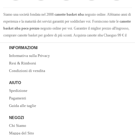
Siamo una società fondata nel 2008
canotte basket nba
negozio online. Abbiamo anni di
esperienza e la maturità dei servizi garantiti per soddisfare voi. Forniscono tutte le
canotte
basket nba poco prezzo
negozio online per voi. Garantire il miglior prezzo all'ingrosso,
comprare canotte basket per godere di più sconti. Acquista canotte nba Chaoguo 99 € il
trasporto libero.Vi auguro un acquisto felice!
INFORMAZIONI
Informativa sulla Privacy
Resi & Rimborsi
Condizioni di vendita
AIUTO
Spedizione
Pagamenti
Guida alle taglie
NEGOZI
Chi Siamo
Mappa del Sito