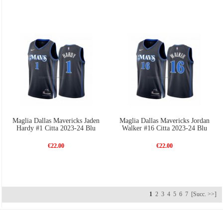
Maglia Dallas Mavericks Jaden
Maglia Dallas Mavericks Jordan
Hardy #1 Citta 2023-24 Blu
Walker #16 Citta 2023-24 Blu
€22.00
€22.00
1
2
3
4
5
6
7
[Succ. >>]