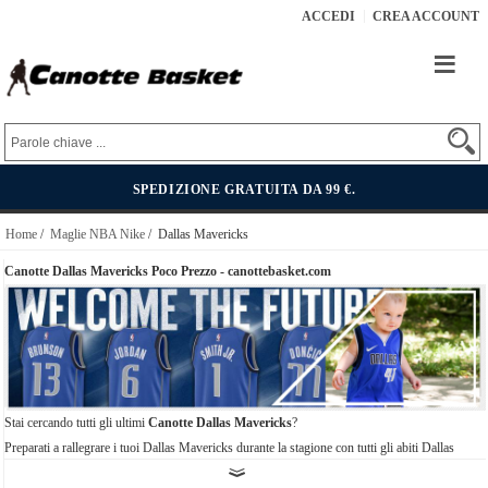
ACCEDI
CREA ACCOUNT
SPEDIZIONE GRATUITA DA 99 €.
Home
/
Maglie NBA Nike
/ Dallas Mavericks
Canotte Dallas Mavericks Poco Prezzo - canottebasket.com
Stai cercando tutti gli ultimi
Canotte Dallas Mavericks
?
Preparati a rallegrare i tuoi Dallas Mavericks durante la stagione con tutti gli abiti Dallas
Mavericks più alla moda per ogni fan.Sii fiero della tua squadra per tutta la stagione con le tue