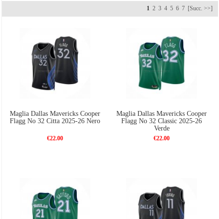
Maglie NBA Nike Dallas Mavericks,
Canotte Dallas Mavericks Poco Prezzo
, Canotte
1
2
3
4
5
6
7
[Succ. >>]
Donna Dallas Mavericks,Canotte Bambino Dallas Mavericks,Pantaloncini e molto altro
durante.
Sostieni tutte le grandi star per i Dallas Mavericks come Dennis-Smith Jr.、DeAndre-
Jordan、J.J.-Barea、Luka-Doncic、Wesley-Matthews、Dorian-Finney-Smith、Maxi-
Kleber.
Compra il tuo preferito oggi T-shirt Dallas Mavericks economiche, fallo in tempo per il
prossimo gioco di Dallas Mavericks!
Maglia Dallas Mavericks Cooper
Maglia Dallas Mavericks Cooper
Flagg No 32 Citta 2025-26 Nero
Flagg No 32 Classic 2025-26
Verde
€22.00
€22.00