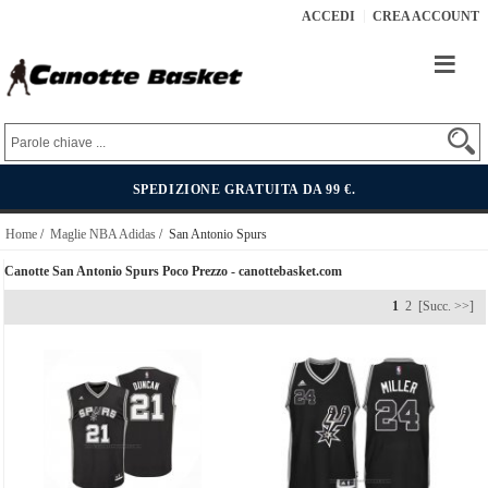
ACCEDI
CREA ACCOUNT
SPEDIZIONE GRATUITA DA 99 €.
Home
/
Maglie NBA Adidas
/ San Antonio Spurs
Canotte San Antonio Spurs Poco Prezzo - canottebasket.com
1
2
[Succ. >>]