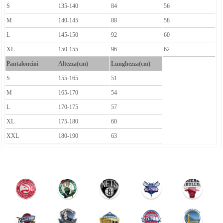
S
135-140
84
56
M
140-145
88
58
L
145-150
92
60
XL
150-155
96
62
Pantaloncini
Altezza(cm)
Lunghezza(cm)
S
155-165
51
M
165-170
54
L
170-175
57
XL
175-180
60
XXL
180-190
63