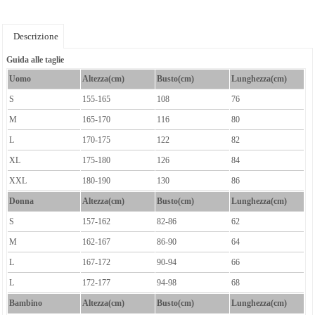
Descrizione
Guida alle taglie
Uomo
Altezza(cm)
Busto(cm)
Lunghezza(cm)
S
155-165
108
76
M
165-170
116
80
L
170-175
122
82
XL
175-180
126
84
XXL
180-190
130
86
Donna
Altezza(cm)
Busto(cm)
Lunghezza(cm)
S
157-162
82-86
62
M
162-167
86-90
64
L
167-172
90-94
66
L
172-177
94-98
68
Bambino
Altezza(cm)
Busto(cm)
Lunghezza(cm)